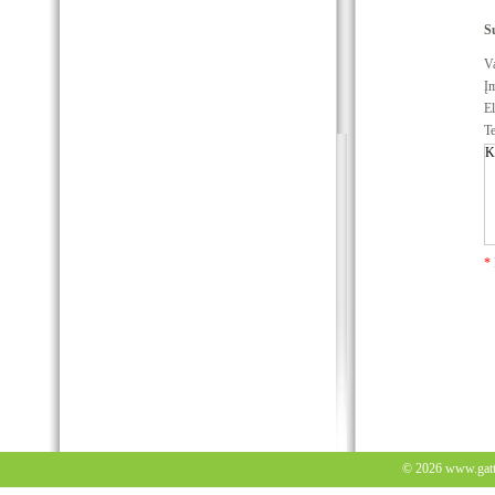
S
Va
Į
El
Te
*
© 2026
www.gatt