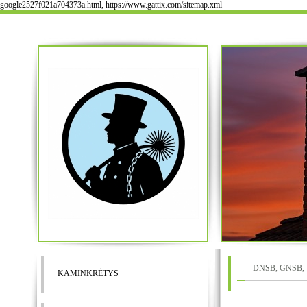
google2527f021a704373a.html, https://www.gattix.com/sitemap.xml
DNSB, GNSB, Ve
KAMINKRĖTYS