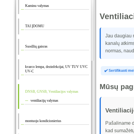
Kaminu valymas
Ventiliac
TAI ĮDOMU
Jau daugiau 
kanalų atkims
Suodžių gaisras
normas, naudo
kvarco lempa, dezinfekcijai, UV TUV UVC
✔️ Sertifikuoti me
UV-C
Mūsų pagr
DNSB, GNSB, Ventiliacijos valymas
ventiliacijų valymas
Ventiliaci
montuoju kondicionierius
Pašaliname du
kad sumažėtų 