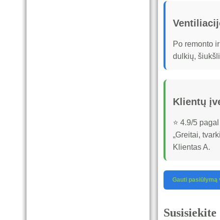
Ventiliac
Po remonto ir
dulkių, šiukšli
Klientų įv
⭐ 4.9/5 pagal 
„Greitai, tvar
Klientas A.
Gauti pasiūlymą 
Susisiekite