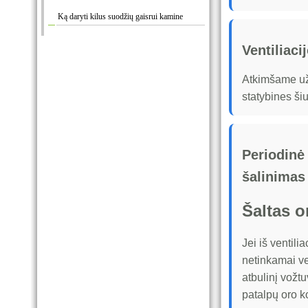
Ką daryti kilus suodžių gaisrui kamine
Ventiliac
Atkimšame už
statybines šiu
Periodinė 
šalinimas
Šaltas o
Jei iš ventili
netinkamai ve
atbulinį vožtu
patalpų oro k