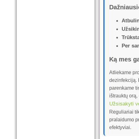
Dažniausi
Atbulin
Užsiki
Trūksta
Per san
Ką mes ga
Atliekame pro
dezinfekciją.
parenkame tin
ištrauktų orą, 
Užsisakyti ve
Reguliariai t
pralaidumo pr
efektyviai.