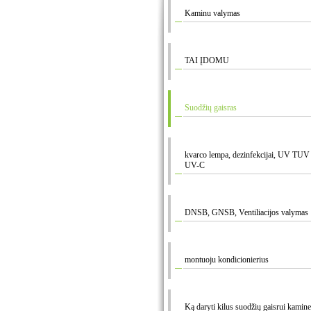
Kaminu valymas
TAI ĮDOMU
Suodžių gaisras
kvarco lempa, dezinfekcijai, UV T
UV-C
DNSB, GNSB, Ventiliacijos valymas
montuoju kondicionierius
Ką daryti kilus suodžių gaisrui kamine