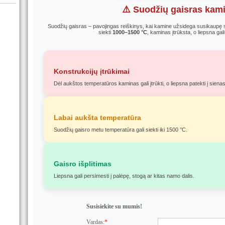
⚠️ Suodžių gaisras kam
Suodžių gaisras – pavojingas reiškinys, kai kamine užsidega susikaupę s
siekti
1000–1500 °C
, kaminas įtrūksta, o liepsna gali 
Konstrukcijų įtrūkimai
Dėl aukštos temperatūros kaminas gali įtrūkti, o liepsna patekti į sienas
Labai aukšta temperatūra
Suodžių gaisro metu temperatūra gali siekti iki 1500 °C.
Gaisro išplitimas
Liepsna gali persimesti į palėpę, stogą ar kitas namo dalis.
Susisiekite su mumis!
Vardas:
*