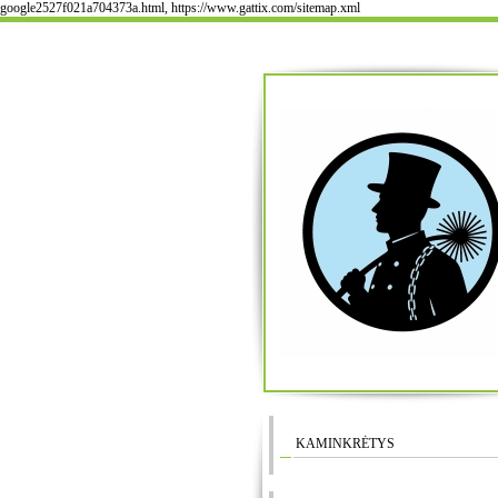
google2527f021a704373a.html, https://www.gattix.com/sitemap.xml
KAMINKRĖTYS