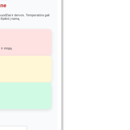
ine
uodžiai ir dervos. Temperatūra gali
išplisti į namą.
 ir stogą.