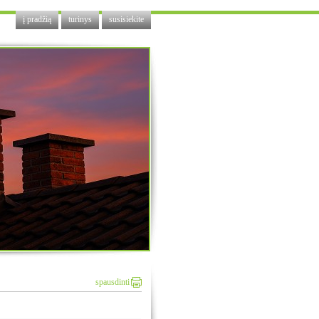
į pradžią
turinys
susisiekite
spausdinti